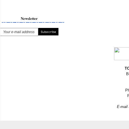
Newsletter
TO
B
Ph
F
E-mail 